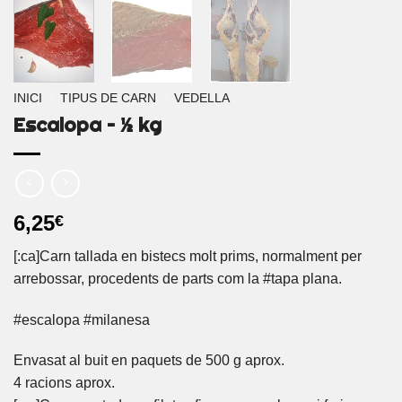
INICI
/
TIPUS DE CARN
/
VEDELLA
Escalopa – ½ kg
6,25
€
[:ca]Carn tallada en bistecs molt prims, normalment per
arrebossar, procedents de parts com la #tapa plana.
#escalopa #milanesa
Envasat al buit en paquets de 500 g aprox.
4 racions aprox.