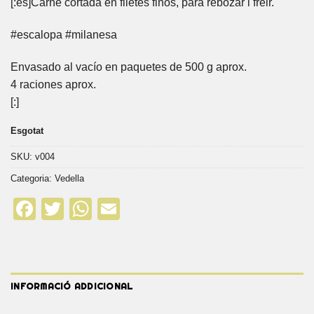
[:es]Carne cortada en filetes finos, para rebozar i freir.
#escalopa #milanesa
Envasado al vacío en paquetes de 500 g aprox.
4 raciones aprox.
[:]
Esgotat
SKU:
v004
Categoria:
Vedella
Facebook
Twitter
WhatsApp
Email
INFORMACIÓ ADDICIONAL