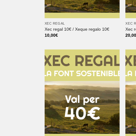
XEC REGAL
XEC 
Xec regal 10€ / Xeque regalo 10€
Xec r
10,00
€
20,0