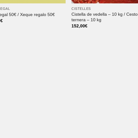
REGAL
CISTELLES
Cistella de vedella – 10 kg / Cest
egal 50€ / Xeque regalo 50€
ternera – 10 kg
0
€
152,00
€