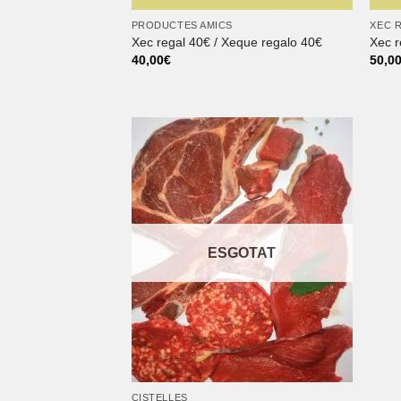
PRODUCTES AMICS
XEC 
Xec regal 40€ / Xeque regalo 40€
Xec r
40,00
€
50,0
ESGOTAT
CISTELLES