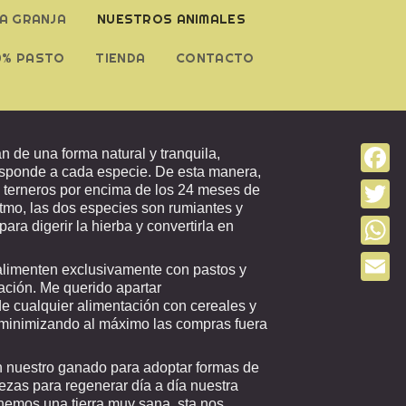
LA GRANJA
NUESTROS ANIMALES
0% PASTO
TIENDA
CONTACTO
 de una forma natural y tranquila,
responde a cada especie. De esta manera,
Faceb
 terneros por encima de los 24 meses de
itmo, las dos especies son rumiantes y
Twitter
ra digerir la hierba y convertirla en
Whats
limenten exclusivamente con pastos y
ación. Me querido apartar
Email
e cualquier alimentación con cereales y
 minimizando al máximo las compras fuera
 nuestro ganado para adoptar formas de
zas para regenerar día a día nuestra
enemos una tierra muy sana, sta nos