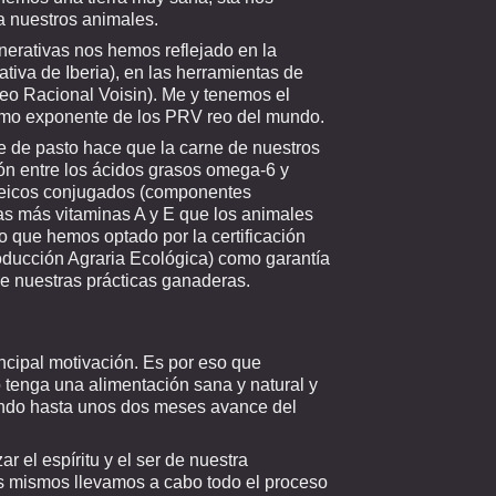
a nuestros animales.
nerativas nos hemos reflejado en la
tiva de Iberia)
, en las herramientas de
reo Racional Voisin). Me y tenemos el
imo exponente de los PRV reo del mundo.
e de pasto hace que la carne de nuestros
ón entre los ácidos grasos omega-6 y
leicos conjugados (componentes
has más vitaminas A y E que los animales
 que hemos optado por la certificación
ucción Agraria Ecológica)
como garantía
de nuestras prácticas ganaderas.
incipal motivación. Es por eso que
tenga una alimentación sana y natural y
tando hasta unos dos meses avance del
r el espíritu y el ser de nuestra
os mismos llevamos a cabo todo el proceso