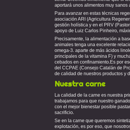
aportará unos alimentos muy sanos 
Para avanzar en estas técnicas rege
asociación
ARI (Agricultura Regenera
gestión holística y en el PRV (Pasto
apoyo de Luiz Carlos Pinheiro, máx
Precisamente, la alimentación a bas
animales tenga una excelente relaci
omega-3. aparte de más ácidos lino
principales de la vitamina F) y muc
cebados en confinamiento.Es por eso
del
CCPAE (Consejo Catalán de Prod
de calidad de nuestros productos y 
Nuestra carne
La calidad de la carne es nuestra pr
trabajamos para que nuestro ganado 
con el mejor bienestar posible pas
sacrificio.
Se en la carne que queremos sintetiza
explotación, es por eso, que nosotr