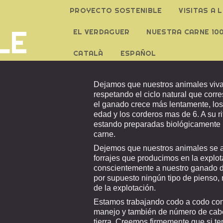
PROYECTO SOSTENIBLE
VISITAS A 
LE
EL VERDAGUER
NUESTRA CARNE 10
CATALÀ
ESPAÑOL
Dejamos que nuestros animales vivan
respetando el ciclo natural que cor
el ganado crece más lentamente, los
edad y los corderos mas de 6. A su r
estando preparadas biológicamente pa
carne.
Dejemos que nuestros animales se a
forrajes que producimos en la explot
conscientemente a nuestro ganado d
por supuesto ningún tipo de pienso,
de la explotación.
Estamos trabajando codo a codo con
manejo y también de número de cabe
tierra. Creemos firmemente que si t