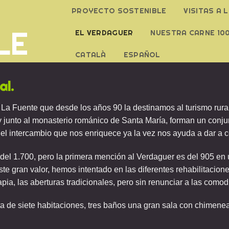
PROYECTO SOSTENIBLE
VISITAS A 
LE
EL VERDAGUER
NUESTRA CARNE 10
CATALÀ
ESPAÑOL
al.
 La Fuente que desde los años 90 la destinamos al turismo rur
, y junto al monasterio románico de Santa María, forman un conj
 el intercambio que nos enriquece ya la vez nos ayuda a dar a 
del 1.700, pero la primera mención al Verdaguer es del 905 en 
ste gran valor, hemos intentado en las diferentes rehabilitacione
ia, las aberturas tradicionales, pero sin renunciar a las comod
ta de siete habitaciones, tres baños una gran sala con chimenea,