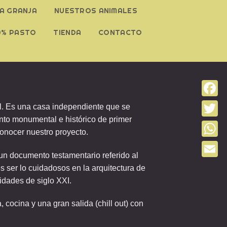
LA GRANJA
NUESTROS ANIMALES
0% PASTO
TIENDA
CONTACTO
Faceb
al. Es una casa independiente que se
unto monumental e histórico de primer
Twitter
conocer nuestro proyecto.
Whats
un documento testamentario referido al
Email
s ser lo cuidadosos en la arquitectura de
idades de siglo XXI.
 cocina y una gran salida (chill out) con